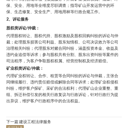
保、安全、用地等全维度尽职调查；指导矿山开发运营中的环
保、生态修复、安全生产、用地用林等行政合规工作。
2、诉讼服务
股权类诉讼/仲裁：
代理股权转让、股权代持、股权激励及股权回购纠纷的诉讼与仲
裁；处理股东损害公司利益、股东知情权、公司决议效力等公司
治理相关纠纷；代理股东对赌合同纠纷，涵盖投资本金、收益及
违约金追偿等诉求；参与股权共有分割、股东出资纠纷等案件的
司法程序，为客户争取股权权属、经营控制权及经济赔偿。
矿业权类诉讼/仲裁：
代理矿业权转让、合作、租赁等合同纠纷的诉讼与仲裁，主张合
同继续履行、违约责任赔偿或解除合同等诉求；处理矿业权侵权
纠纷，维护客户探矿、采矿的合法权利；代理矿山企业重整、重
组、拆迁补偿引发的相关行政复议与行政诉讼，针对行政行为提
出异议，维护客户行政程序中的合法权益。
下一篇:
建设工程法律服务
返回列表